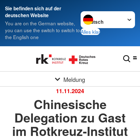
Sie befinden sich auf der
Sprache wechseln zu
deutschen Website
You are on the German website,
you can use the switch to switch to
Alles klar
the English one
Meldung
11.11.2024
Chinesische
Delegation zu Gast
im Rotkreuz-Institut