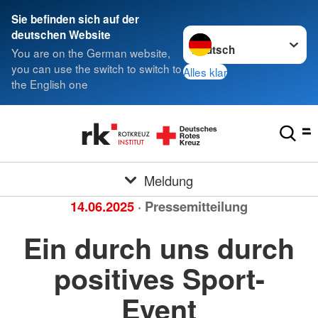
Sie befinden sich auf der
Sprache wechseln zu
deutschen Website
You are on the German website,
you can use the switch to switch to
Alles klar
the English one
Meldung
14.06.2025
· Pressemitteilung
Ein durch uns durch
positives Sport-
Event