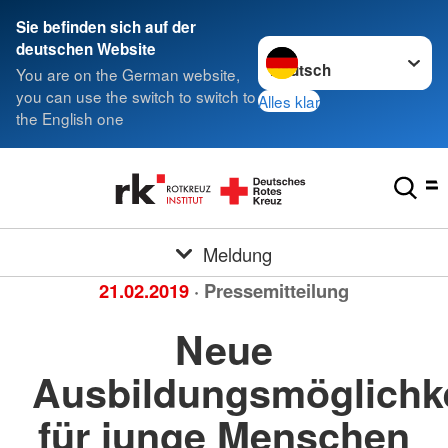
Sie befinden sich auf der
Sprache wechseln zu
deutschen Website
You are on the German website,
you can use the switch to switch to
Alles klar
the English one
Meldung
21.02.2019
· Pressemitteilung
Neue
Ausbildungsmöglichk
für junge Menschen